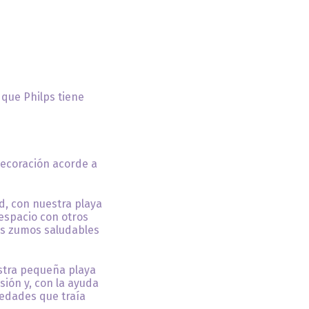
que Philps tiene
decoración acorde a
d, con nuestra playa
 espacio con otros
sos zumos saludables
estra pequeña playa
sión y, con la ayuda
edades que traía