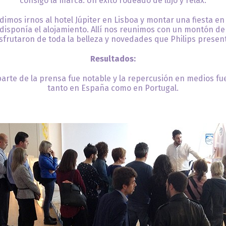
consigo la marca. Un éxito rodeado de lujo y relax.
idimos irnos al hotel Júpiter en Lisboa y montar una fiesta en 
 disponía el alojamiento. Allí nos reunimos con un montón de
sfrutaron de toda la belleza y novedades que Philips presen
Resultados:
parte de la prensa fue notable y la repercusión en medios fu
tanto en España como en Portugal.