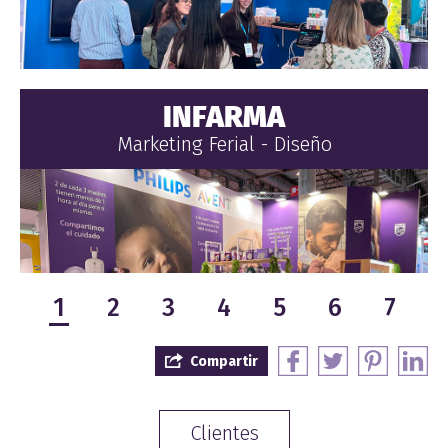
INFARMA
Marketing Ferial - Diseño
1
2
3
4
5
6
7
Compartir
Clientes