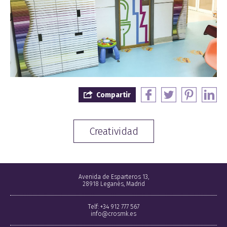
Compartir
Creatividad
Avenida de Esparteros 13,
28918 Leganés, Madrid
Telf: +34 912 777 567
info@crosmk.es