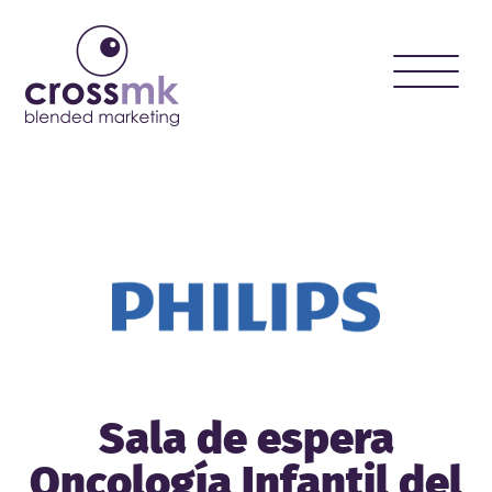
Toggle
naviga
Sala de espera
Oncología Infantil del