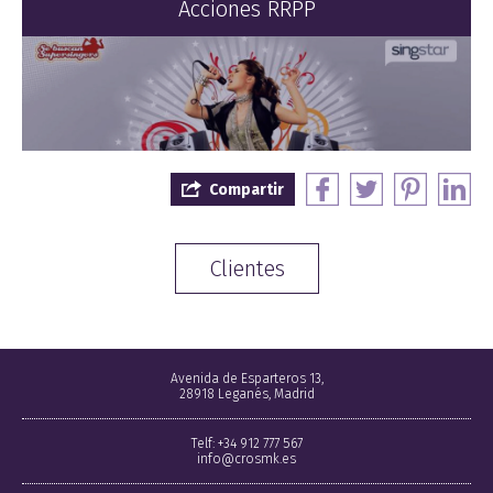
Acciones RRPP
Compartir
Clientes
Avenida de Esparteros 13,
28918 Leganés, Madrid
Telf: +34 912 777 567
info@crosmk.es