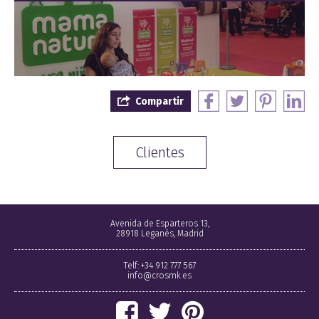
Compartir
Clientes
Avenida de Esparteros 13,
28918 Leganés, Madrid
Telf: +34 912 777 567
info@crosmk.es