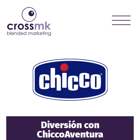
Toggle
naviga
Diversión con
ChiccoAventura