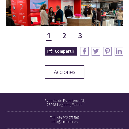
1
2
3
Compartir
Acciones
Avenida de Esparteros 13,
28918 Leganés, Madrid
Telf: +34 912 777 567
info@crosmk.es