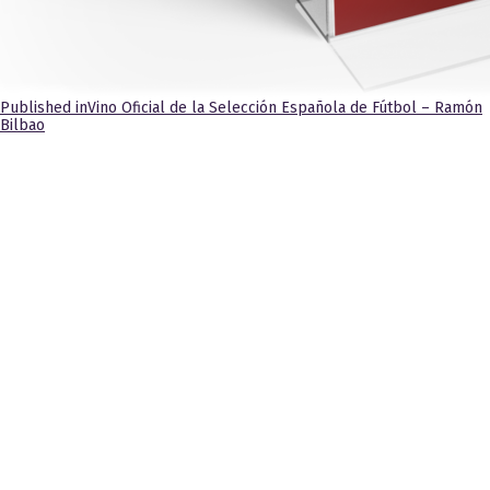
Navegación
Published in
Vino Oficial de la Selección Española de Fútbol – Ramón
Bilbao
de
entradas