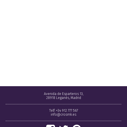
Avenida de Esparteros 13,
28918 Leganés, Madrid
Telf: +34 912 777 567
info@crosmk.es