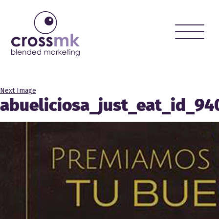
Toggle
naviga
Next Image
abueliciosa_just_eat_id_9