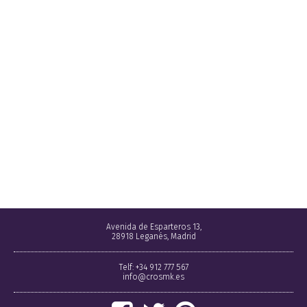
Avenida de Esparteros 13,
28918 Leganés, Madrid
Telf: +34 912 777 567
info@crosmk.es