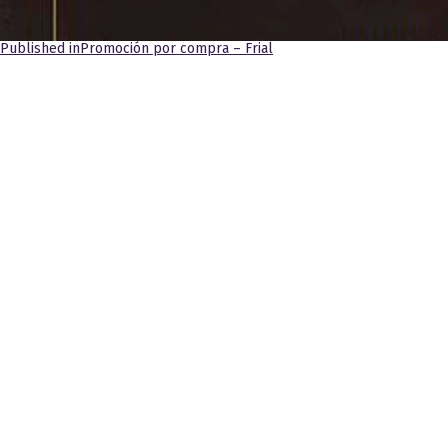
Navegación
Published in
Promoción por compra – Frial
de
entradas