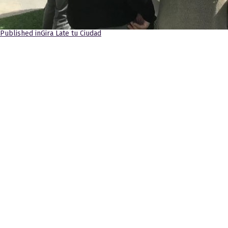
Navegación
Published in
Gira Late tu Ciudad
de
entradas