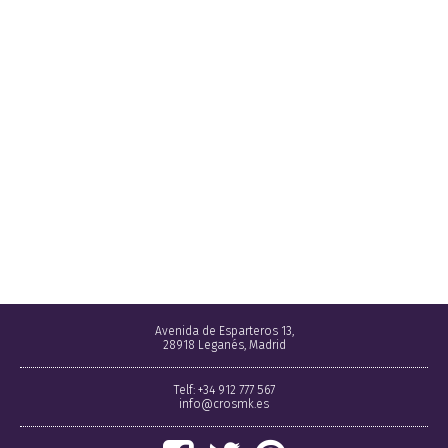
Avenida de Esparteros 13,
28918 Leganés, Madrid
Telf: +34 912 777 567
info@crosmk.es