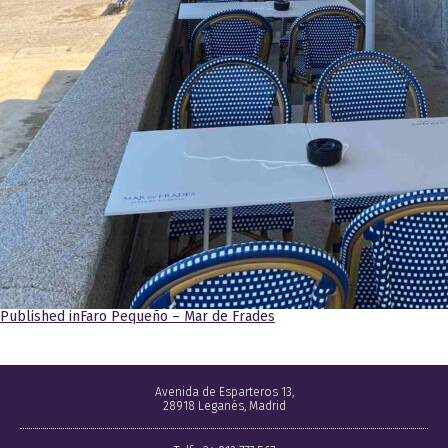
Navegación
Published in
Faro Pequeño – Mar de Frades
de
entradas
Avenida de Esparteros 13,
28918 Leganés, Madrid