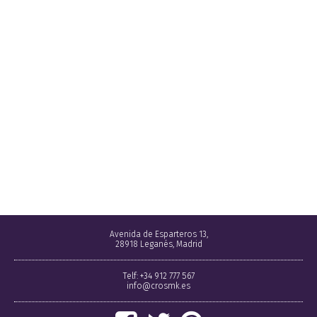
Avenida de Esparteros 13,
28918 Leganés, Madrid
Telf: +34 912 777 567
info@crosmk.es