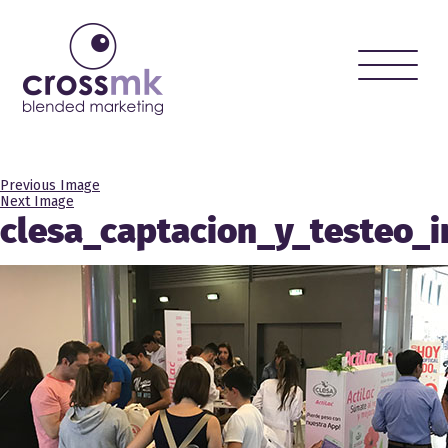
Toggle
naviga
Previous Image
Next Image
clesa_captacion_y_testeo_