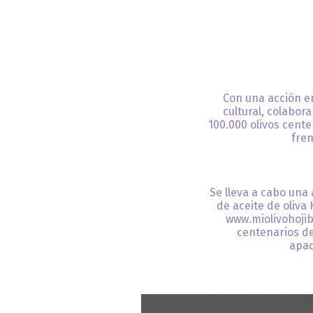
Con una acción e
cultural, colabor
100.000 olivos cente
fre
Se lleva a cabo una 
de aceite de oliva
www.miolivohojib
centenarios de
apad