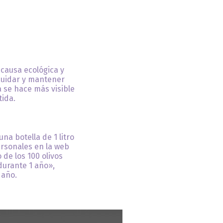
causa ecológica y
cuidar y mantener
a se hace más visible
ida.
na botella de 1 litro
ersonales en la web
de los 100 olivos
durante 1 año»,
 año.